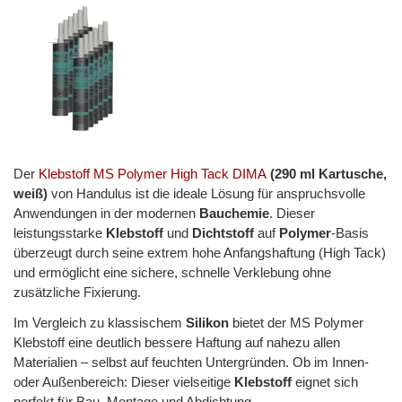
Der
Klebstoff MS Polymer High Tack DIMA
(290 ml Kartusche,
weiß)
von
Handulus
ist die ideale Lösung für anspruchsvolle
Anwendungen in der modernen
Bauchemie
. Dieser
leistungsstarke
Klebstoff
und
Dichtstoff
auf
Polymer
-Basis
überzeugt durch seine extrem hohe Anfangshaftung (High Tack)
und ermöglicht eine sichere, schnelle Verklebung ohne
zusätzliche Fixierung.
Im Vergleich zu klassischem
Silikon
bietet der MS Polymer
Klebstoff eine deutlich bessere Haftung auf nahezu allen
Materialien – selbst auf feuchten Untergründen. Ob im Innen-
oder Außenbereich: Dieser vielseitige
Klebstoff
eignet sich
perfekt für Bau, Montage und Abdichtung.